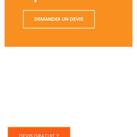
DEMANDER UN DEVIS
Installation, réparation, et dépannage de portes
blindées, serrurerie, vitrerie, et volets roulants.
Interventions rapides 24h/24 et 7j/7.
DEVIS GRATUIT ?