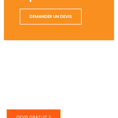
DEMANDER UN DEVIS
Installation, réparation, et dépannage de portes
blindées, serrurerie, vitrerie, et volets roulants.
Interventions rapides 24h/24 et 7j/7.
DEVIS GRATUIT ?